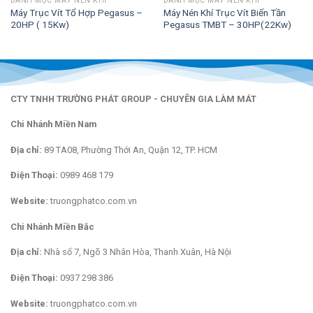
DANH MỤC MÁY NÉN KHÍ
DANH MỤC MÁY NÉN KHÍ
Máy Trục Vít Tổ Hợp Pegasus –
Máy Nén Khí Trục Vít Biến Tần
20HP ( 15Kw)
Pegasus TMBT – 30HP(22Kw)
CTY TNHH TRƯỜNG PHÁT GROUP - CHUYÊN GIA LÀM MÁT
Chi Nhánh Miền Nam
Địa chỉ:
89 TA08, Phường Thới An, Quận 12, TP. HCM
Điện Thoại:
0989 468 179
Website:
truongphatco.com.vn
Chi Nhánh Miền Bắc
Địa chỉ:
Nhà số 7, Ngõ 3 Nhân Hòa, Thanh Xuân, Hà Nội
Điện Thoại:
0937 298 386
Website:
truongphatco.com.vn