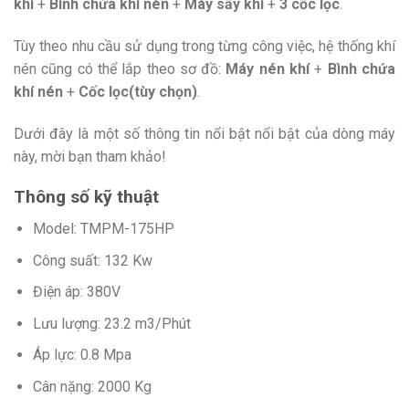
khí
+
Bình chứa khí nén
+
Máy sấy khí
+
3 cốc lọc
.
Tùy theo nhu cầu sử dụng trong từng công việc, hệ thống khí
nén cũng có thể lắp theo sơ đồ:
Máy nén khí
+
Bình chứa
khí nén
+
Cốc lọc(tùy chọn)
.
Dưới đây là một số thông tin nổi bật nổi bật của dòng máy
này, mời bạn tham khảo!
Thông số kỹ thuật
Model: TMPM-175HP
Công suất: 132 Kw
Điện áp: 380V
Lưu lượng: 23.2 m3/Phút
Áp lực: 0.8 Mpa
Cân nặng: 2000 Kg