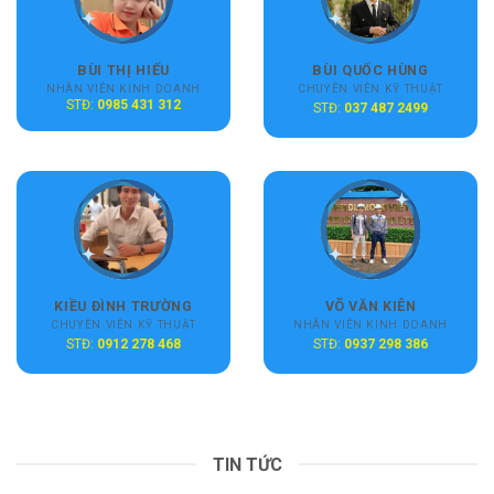
BÙI THỊ HIẾU
BÙI QUỐC HÙNG
NHÂN VIÊN KINH DOANH
CHUYÊN VIÊN KỸ THUẬT
STĐ:
0985 431 312
STĐ:
037 487 2499
KIỀU ĐÌNH TRƯỜNG
VÕ VĂN KIÊN
CHUYÊN VIÊN KỸ THUẬT
NHÂN VIÊN KINH DOANH
STĐ:
0912 278 468
STĐ:
0937 298 386
TIN TỨC