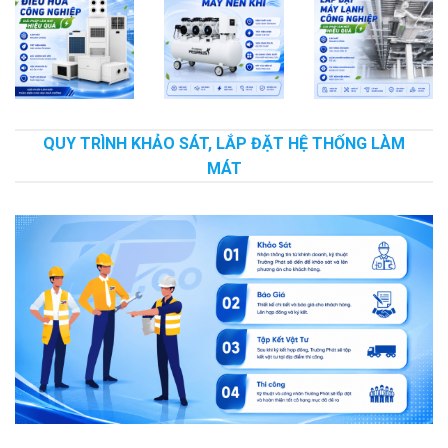
QUY TRÌNH KHẢO SÁT, LẮP ĐẶT HỆ THỐNG LÀM
MÁT