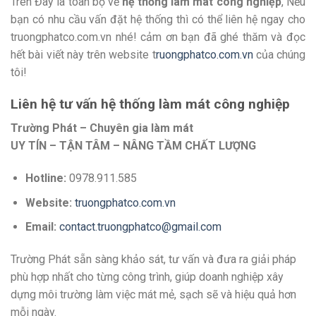
Trên Đây là toàn bộ về
hệ thống làm mát công nghiệp
, Nếu
bạn có nhu cầu vấn đặt hệ thống thì có thể liên hệ ngay cho
truongphatco.com.vn nhé! cảm ơn bạn đã ghé thăm và đọc
hết bài viết này trên website t
ruongphatco.com.vn
của chúng
tôi!
Liên hệ tư vấn hệ thống làm mát công nghiệp
Trường Phát – Chuyên gia làm mát
UY TÍN – TẬN TÂM – NÂNG TẦM CHẤT LƯỢNG
Hotline:
0978.911.585
Website:
truongphatco.com.vn
Email:
contact.truongphatco@gmail.com
Trường Phát sẵn sàng khảo sát, tư vấn và đưa ra giải pháp
phù hợp nhất cho từng công trình, giúp doanh nghiệp xây
dựng môi trường làm việc mát mẻ, sạch sẽ và hiệu quả hơn
mỗi ngày.