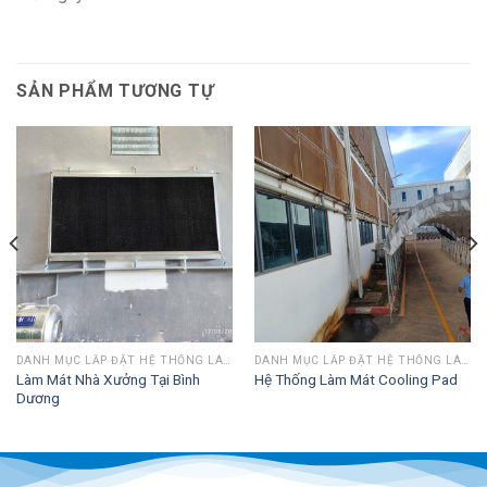
SẢN PHẨM TƯƠNG TỰ
DANH MỤC LẮP ĐẶT HỆ THỐNG LÀM MÁT
DANH MỤC LẮP ĐẶT HỆ THỐNG LÀM MÁT
Làm Mát Nhà Xưởng Tại Bình
Hệ Thống Làm Mát Cooling Pad
Dương