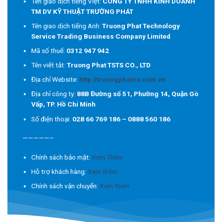
Tên giao dịch tiếng Việt:
CÔNG TY TNHH KINH DOANH
TM DV KỸ THUẬT TRƯỜNG PHÁT
Tên giao dịch tiếng Anh:
Truong Phat Technology
Service Trading Business Company Limited
Mã số thuế:
0312 947 942
Tên viết tắt:
Truong Phat TSTS CO., LTD
Địa chỉ Website:
http://truongphatco.com.vn
Địa chỉ công ty:
88B Đường số 51, Phường 14, Quận Gò
Vấp, TP. Hồ Chí Minh
Số điện thoại:
028 66 769 186 – 0888 560 186
—————–
Chính sách bảo mật:
Xem Thêm
Hỗ trợ khách hàng:
Xem thêm
Chính sách vận chuyển:
Xem thêm