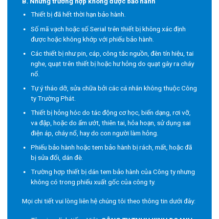
B. Những trường hợp không được bảo hành
Thiết bị đã hết thời hạn bảo hành.
Số mã vạch hoặc số Serial trên thiết bị không xác định
được hoặc không khớp với phiếu bảo hành.
Các thiết bị như pin, cáp, công tắc nguồn, đèn tín hiệu, tai
nghe, quạt trên thiết bị hoặc hư hỏng do quạt gây ra cháy
nổ.
Tự ý tháo dỡ, sửa chữa bởi các cá nhân không thuộc Công
ty Trường Phát.
Thiết bị hỏng hóc do tác động cơ học, biến dạng, rơi vỡ,
va đập, hoặc do ẩm ướt, thiên tai, hỏa hoạn, sử dụng sai
điện áp, cháy nổ, hay do con người làm hỏng.
Phiếu bảo hành hoặc tem bảo hành bị rách, mất, hoặc đã
bị sửa đổi, dán đè.
Trường hợp thiết bị dán tem bảo hành của Công ty nhưng
không có trong phiếu xuất gốc của công ty.
Mọi chi tiết vui lòng liên hệ chúng tôi theo thông tin dưới đây: