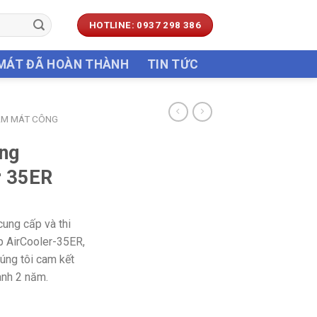
HOTLINE: 0937 298 386
 MÁT ĐÃ HOÀN THÀNH
TIN TỨC
ÀM MÁT CÔNG
ng
r 35ER
cung cấp và thi
p AirCooler-35ER,
úng tôi cam kết
ành 2 năm.