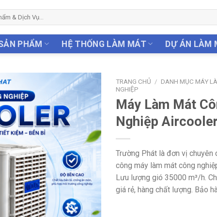
SẢN PHẨM
HỆ THỐNG LÀM MÁT
DỰ ÁN LÀM
TRANG CHỦ
/
DANH MỤC MÁY L
NGHIỆP
Máy Làm Mát Cô
Nghiệp Aircoole
Trường Phát là đơn vị chuyên 
công máy làm mát công nghiệ
Lưu lượng gió 35000 m³/h. Ch
giá rẻ, hàng chất lượng. Bảo h