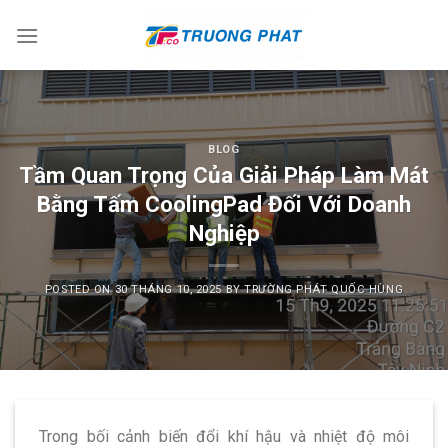
Skip
to
content
BLOG
Tầm Quan Trọng Của Giải Pháp Làm Mát
Bằng Tấm CoolingPad Đối Với Doanh
Nghiệp
POSTED ON
30 THÁNG 10, 2025
BY
TRƯỜNG PHÁT QUỐC HÙNG
Trong bối cảnh biến đổi khí hậu và nhiệt độ môi