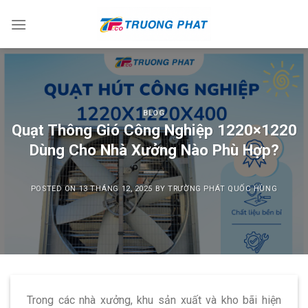
Skip
to
content
BLOG
Quạt Thông Gió Công Nghiệp 1220×1220
Dùng Cho Nhà Xưởng Nào Phù Hợp?
POSTED ON
13 THÁNG 12, 2025
BY
TRƯỜNG PHÁT QUỐC HÙNG
Trong các nhà xưởng, khu sản xuất và kho bãi hiện