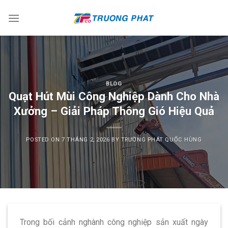
Skip
to
content
BLOG
Quạt Hút Mùi Công Nghiệp Dành Cho Nhà
Xưởng – Giải Pháp Thông Gió Hiệu Quả
POSTED ON
7 THÁNG 2, 2026
BY
TRƯỜNG PHÁT QUỐC HÙNG
Trong bối cảnh nghành công nghiệp sản xuất ngày