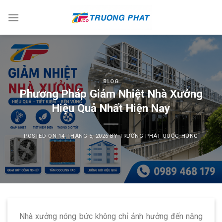
Skip
to
content
BLOG
Phương Pháp Giảm Nhiệt Nhà Xưởng
Hiệu Quả Nhất Hiện Nay
POSTED ON
14 THÁNG 5, 2026
BY
TRƯỜNG PHÁT QUỐC HÙNG
Nhà xưởng nóng bức không chỉ ảnh hưởng đến năng