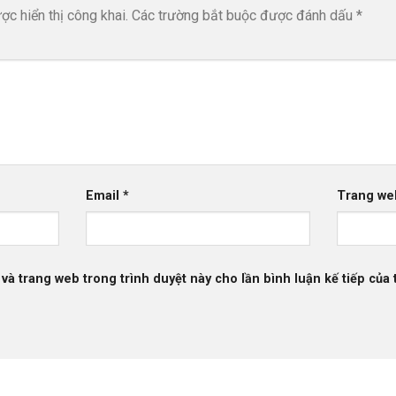
c hiển thị công khai.
Các trường bắt buộc được đánh dấu
*
Email
*
Trang we
 và trang web trong trình duyệt này cho lần bình luận kế tiếp của t