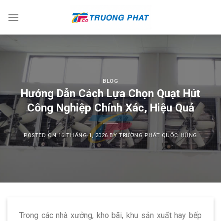
Skip
to
content
BLOG
Hướng Dẫn Cách Lựa Chọn Quạt Hút
Công Nghiệp Chính Xác, Hiệu Quả
POSTED ON
16 THÁNG 1, 2026
BY
TRƯỜNG PHÁT QUỐC HÙNG
Trong các nhà xưởng, kho bãi, khu sản xuất hay bếp