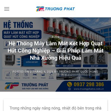
Skip
to
content
BLOG
Hệ Thống Máy Làm Mát Kết Hợp Quạt
Hút Công Nghiệp – Giải Pháp Làm Mát
Nhà Xưởng Hiệu Quả
POSTED ON
2 THÁNG 6, 2026
BY
TRƯỜNG PHÁT QUỐC HÙNG
Trong những ngày nắng nóng, nhiệt độ bên trong nhà