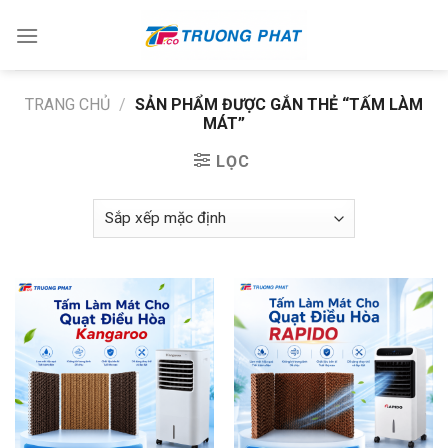
Skip
to
content
TRANG CHỦ
/
SẢN PHẨM ĐƯỢC GẮN THẺ “TẤM LÀM
MÁT”
LỌC