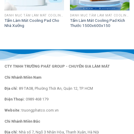
DANH MỤC TẤM LÀM MÁT COOLING PAD
DANH MỤC TẤM LÀM MÁT COOLING PAD
Tấm Làm Mát Cooling Pad Cho
Tấm Làm Mát Cooling Pad Kích
Nhà Xưởng
Thước 1500x600x150
CTY TNHH TRƯỜNG PHÁT GROUP - CHUYÊN GIA LÀM MÁT
Chi Nhánh Miền Nam
Địa chỉ:
89 TA08, Phường Thới An, Quận 12, TP. HCM
Điện Thoại:
0989 468 179
Website:
truongphatco.com.vn
Chi Nhánh Miền Bắc
Địa chỉ:
Nhà số 7, Ngõ 3 Nhân Hòa, Thanh Xuân, Hà Nội