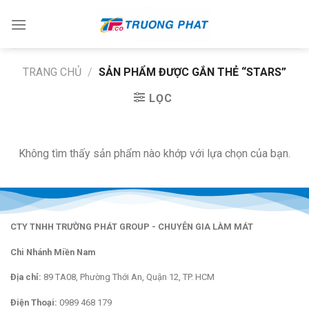
Skip
to
content
TRANG CHỦ
/
SẢN PHẨM ĐƯỢC GẮN THẺ “STARS”
LỌC
Không tìm thấy sản phẩm nào khớp với lựa chọn của bạn.
CTY TNHH TRƯỜNG PHÁT GROUP - CHUYÊN GIA LÀM MÁT
Chi Nhánh Miền Nam
Địa chỉ:
89 TA08, Phường Thới An, Quận 12, TP. HCM
Điện Thoại:
0989 468 179