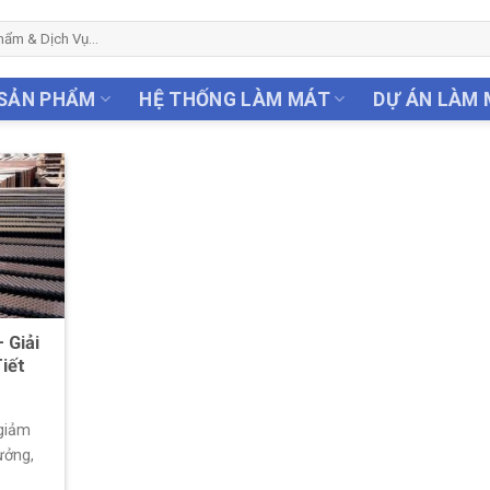
SẢN PHẨM
HỆ THỐNG LÀM MÁT
DỰ ÁN LÀM
 Giải
Tiết
 giảm
ưởng,