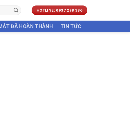
HOTLINE: 0937 298 386
 MÁT ĐÃ HOÀN THÀNH
TIN TỨC